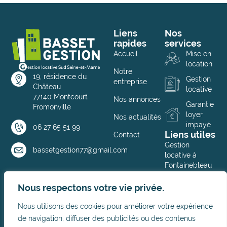
Liens
Nos
rapides
services
Accueil
Mise en
location
Notre
19, résidence du
Gestion
entreprise
Château
locative
77140 Montcourt
Nos annonces
Garantie
Fromonville
loyer
Nos actualités
impayé
06 27 65 51 99
Liens utiles
Contact
Gestion
bassetgestion77@gmail.com
locative à
Fontainebleau
Gestion
Nous respectons votre vie privée.
locative à
Melun
Nous utilisons des cookies pour améliorer votre expérience
Notre
de navigation, diffuser des publicités ou des contenus
partenaire